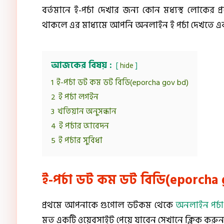
বর্তমানে ই-পর্চা দেখার জন্য কোন মধ্যস্থ লোকের
থাকলে এর মাধ্যমে আপনি অনলাইন ই পর্চা দেখতে এব
আজকের বিষয় :
hide
1
ই-পর্চা ডট কম ডট বিডি(eporcha gov bd)
2
ই পর্চা লগইন
3
খতিয়ান অনুসন্ধান
4
ই পর্চার আবেদন
5
ই পর্চার সুবিধা
ই-পর্চা ডট কম ডট বিডি(eporcha
প্রথমে আপনাকে গুগোল ডটকম থেকে
অনলাইন পর্চা
মত একটি ওয়েবসাইট পেয়ে যাবেন সেখানে ক্লিক করুন