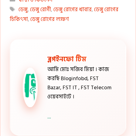
Tags
ডেঙ্গু
,
ডেঙ্গু রোগী
,
ডেঙ্গু রোগের খাবার
,
ডেঙ্গু রোগের
চিকিৎসা
,
ডেঙ্গু রোগের লক্ষণ
ব্লগইনফো টিম
আমি মোঃ সজিব মিয়া । কাজ
করছি Bloginfobd, FST
Bazar, FST IT , FST Telecom
ওয়েবসাইটে ।
...