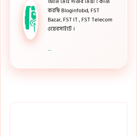
আমি মোঃ সজিব মিয়া । কাজ
করছি Bloginfobd, FST
Bazar, FST IT , FST Telecom
ওয়েবসাইটে ।
...