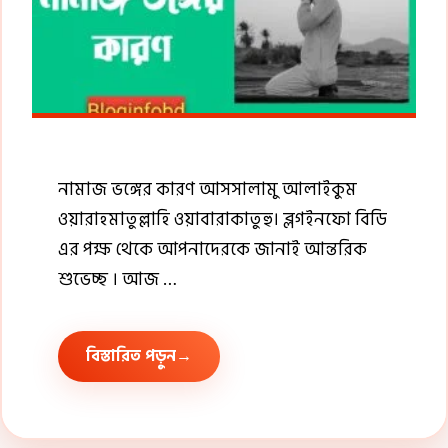
নামাজ ভঙ্গের কারণ আসসালামু আলাইকুম
ওয়ারাহমাতুল্লাহি ওয়াবারাকাতুহু। ব্লগইনফো বিডি
এর পক্ষ থেকে আপনাদেরকে জানাই আন্তরিক
শুভেচ্ছ । আজ …
বিস্তারিত পড়ুন