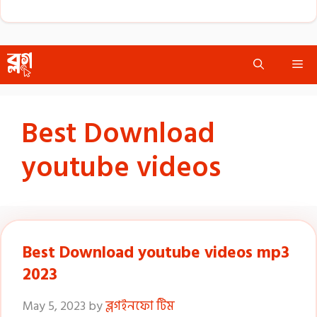
Skip
Me
to
content
Best Download
youtube videos
Best Download youtube videos mp3
2023
May 5, 2023
by
ব্লগইনফো টিম