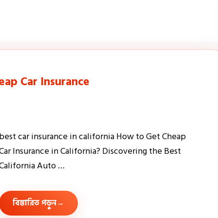
e
heap Car Insurance
best car insurance in california How to Get Cheap
Car Insurance in California? Discovering the Best
California Auto …
বিস্তারিত পড়ুন