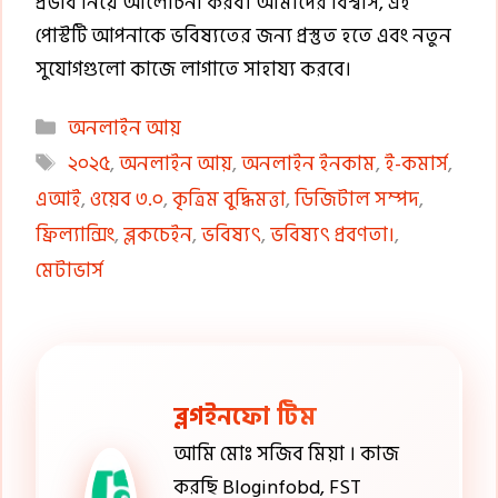
প্রভাব নিয়ে আলোচনা করব। আমাদের বিশ্বাস, এই
পোস্টটি আপনাকে ভবিষ্যতের জন্য প্রস্তুত হতে এবং নতুন
সুযোগগুলো কাজে লাগাতে সাহায্য করবে।
Categories
অনলাইন আয়
Tags
২০২৫
,
অনলাইন আয়
,
অনলাইন ইনকাম
,
ই-কমার্স
,
এআই
,
ওয়েব ৩.০
,
কৃত্রিম বুদ্ধিমত্তা
,
ডিজিটাল সম্পদ
,
ফ্রিল্যান্সিং
,
ব্লকচেইন
,
ভবিষ্যৎ
,
ভবিষ্যৎ প্রবণতা।
,
মেটাভার্স
ব্লগইনফো টিম
আমি মোঃ সজিব মিয়া । কাজ
করছি Bloginfobd, FST