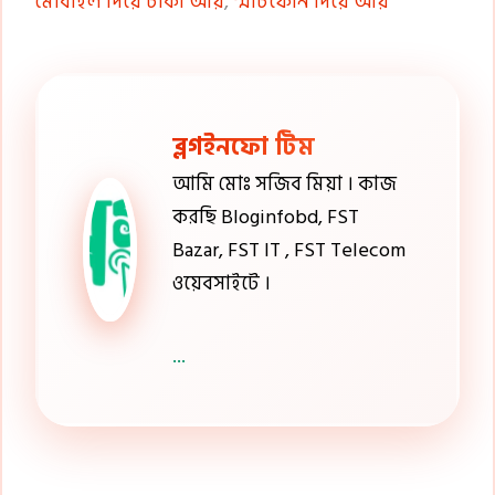
মোবাইল দিয়ে টাকা আয়
,
স্মার্টফোন দিয়ে আয়
ব্লগইনফো টিম
আমি মোঃ সজিব মিয়া । কাজ
করছি Bloginfobd, FST
Bazar, FST IT , FST Telecom
ওয়েবসাইটে ।
...