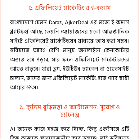
৫. এফিলিয়েট মার্কেটিং ও ই-কমার্স
বাংলাদেশে যেমন Daraz, AjkerDeal-এর মতো ই-কমার্স
প্ল্যাটফর্ম আছে, তেমনি অ্যামাজনের মতো আন্তর্জাতিক
সাইটে এফিলিয়েট মার্কেটিংয়ের মাধ্যমে আয় করা সম্ভব।
ভবিষ্যতে আরও বেশি মানুষ অনলাইনে কেনাকাটায়
অভ্যস্ত হয়ে পড়বে, যার ফলে এফিলিয়েট মার্কেটারদের
আয়ও বাড়বে। যারা ব্লগ, ইউটিউব চ্যানেল বা ওয়েবসাইট
চালান, তাদের জন্য এফিলিয়েট মার্কেটিং হতে পারে স্থায়ী
আয়ের উৎস।
৬. কৃত্রিম বুদ্ধিমত্তা ও অটোমেশন: সুযোগ ও
চ্যালেঞ্জ
AI অনেক কাজ সহজ করে দিচ্ছে, কিন্তু একইসঙ্গে এটি
কিছু কাজকে ‘অপ্রয়োজনীয়’ করে তুলছে। তাই ভবিষ্যতে