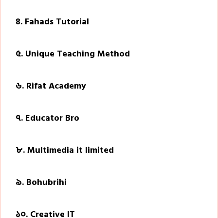
৪. Fahads Tutorial
৫. Unique Teaching Method
৬. Rifat Academy
৭. Educator Bro
৮. Multimedia it limited
৯. Bohubrihi
১০. Creative IT