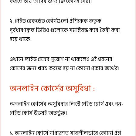
করতে চায় তাদের জন্য ফ্রি কোর্সই সেরা।
২. পেইড রেকর্ডেড কোর্সগুলো প্রশিক্ষক কতৃক
পূর্বধারণকৃত ভিডিও গুলোকে সমষ্টিবদ্ধ করে তৈরী করা
হয়ে থাকে।
এখানে লাইভ প্রশ্নের সুযোগ না থাকলেও এই ধরনের
কোর্সের জন্য খরচ করতে হয় না কোনো প্রকার অর্থের।
অনলাইন কোর্সের অসুবিধা :
অনলাইন কোর্সের অসুবিধার লিস্টে পেইড মোর্স এবং নন-
পেইড কোর্স উভয়ই অন্তর্ভুক্ত।
১. অনলাইন কোর্সে সাধারণত সাবলীলভাবে কোনো প্রশ্ন