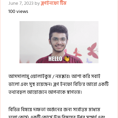
June 7, 2023
by
ব্লগইনফো টিম
100 views
আসসালামু ওয়ালাইকুম / নমষ্কার। আশা করি সবাই
ভালো এবং সুস্থ রয়েছেন। ব্লগ ইনফো বিডি’র আরো একটি
তথ্যবহুল আয়োজনে আপনাকে স্বাগতম।
বিভিন্ন বিষয়ে দক্ষতা অর্জনের জন্য সর্বোত্তম মাধ্যম
হলো কোর্স। একটি কোর্সে উক্ত বিষয়ের উপর সম্পূর্ণ এবং