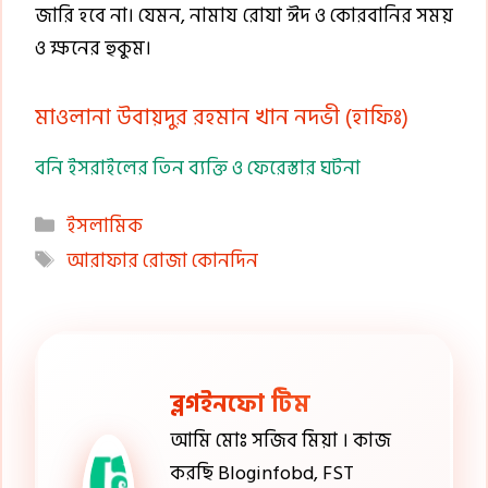
জারি হবে না। যেমন, নামায রোযা ঈদ ও কোরবানির সময়
ও ক্ষনের হুকুম।
মাওলানা উবায়দুর রহমান খান নদভী (হাফিঃ)
বনি ইসরাইলের তিন ব্যক্তি ও ফেরেস্তার ঘটনা
Categories
ইসলামিক
Tags
আরাফার রোজা কোনদিন
ব্লগইনফো টিম
আমি মোঃ সজিব মিয়া । কাজ
করছি Bloginfobd, FST