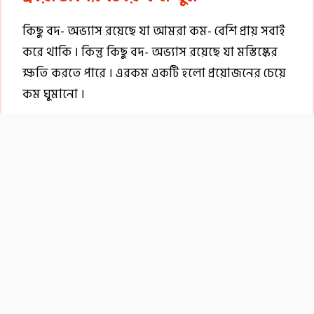
কিছু বদ- অভ্যাস রয়েছে যা আমরা কম- বেশি প্রায় সবাই
করে থাকি । কিন্তু কিছু বদ- অভ্যাস রয়েছে যা মস্তিষ্কের
ক্ষতি করতে পারে । এরকম একটি হলো প্রয়োজনের চেয়ে
কম ঘুমানো ।
এটি ডিমেনশিয়া( স্মৃতিভ্রংশ) ও আলজেইমারস রোগের
কারণ হতে পারে । প্রতিদিন একটা নির্দিষ্ট সময়েই ঘুমাতে
যাওয়া উচিত ।
ঘুমে সমস্যা হলে
অ্যা/ল/কোহল
, ক্যা/ফে/ইন ও সন্ধ্যার
পর ইলেক্ট্রনিক যন্ত্র ব্যবহার এড়িয়ে চলতে হবে ।
নিঃসঙ্গতা