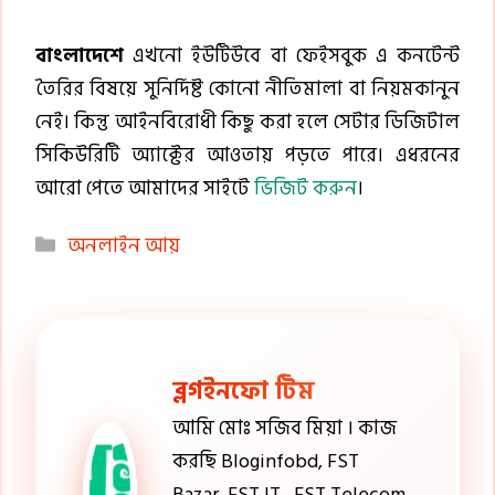
বাংলাদেশে
এখনো ইউটিউবে বা ফেইসবুক এ কনটেন্ট
তৈরির বিষয়ে সুনির্দিষ্ট কোনো নীতিমালা বা নিয়মকানুন
নেই। কিন্তু আইনবিরোধী কিছু করা হলে সেটার ডিজিটাল
সিকিউরিটি অ্যাক্টের আওতায় পড়তে পারে। এধরনের
আরো পেতে আমাদের সাইটে
ভিজিট করুন
।
Categories
অনলাইন আয়
ব্লগইনফো টিম
আমি মোঃ সজিব মিয়া । কাজ
করছি Bloginfobd, FST
Bazar, FST IT , FST Telecom