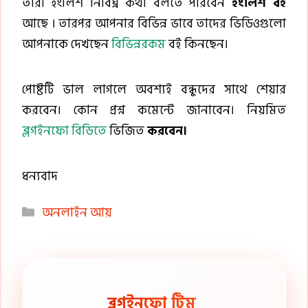
তারা ইংলিশ নির্বিঘ্ন কথা বলতে পারবেন
ইংলিশ বই
আছে । তারপর আপনার বিভিন্ন ভাবে তাদের ভিডিওগুলো
আপনাকে দেখছেন
বিভিন্নরকম
বই কিনছেন।
পোষ্টটি ভাল লাগলে অবশ্যই বন্ধুদের সাথে শেয়ার
করবেন। কোন প্রশ্ন কমেন্টে জানাবেন। নিয়মিত
ব্লগইনফো বিডিতে
ভিজিত
করবেন।
ধন্যবাদ
Categories
অনলাইন আয়
ব্লগইনফো টিম