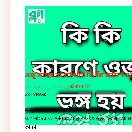
ওজু ভঙ্গের কারণ ৭টি। কি কি কারণে ওজু
November 3, 2022
by
ব্লগইনফো টিম
281 views
ওজু ভঙ্গের কারণ ৭টি
: আসসালামু আলাইকুম ওয়ারাহ
আপনাদেরকে জানাই আন্তরিক শুভেচ্ছা আজ আমি মা
কারণ।