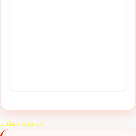
←
বিকাশ লাইভ চ্যাট