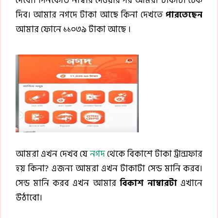
দেবো। পিনকোড নাম্বার দেওয়ার পর আমরা টাকাটা চেক
দিব। আমার নগদে টাকা আছে কিনা দেখতে
পারতেছেন
আমার ফোনে ১১০৩৯ টাকা আছে ।
আমরা এখন দেখব যে
নগদ
থেকে বিকাশে টাকা ট্রান্সফার
হয় কিনা? এজন্য আমরা এখন টাকাটা সেন্ড মানি করব।
সেন্ড মানি করব এখন আমার
বিকাশ নাম্বারটা
এখানে
উঠাবো।