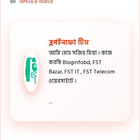
Categories
অপাটের অফার
ব্লগইনফো টিম
আমি মোঃ সজিব মিয়া । কাজ
করছি Bloginfobd, FST
Bazar, FST IT , FST Telecom
ওয়েবসাইটে ।
...