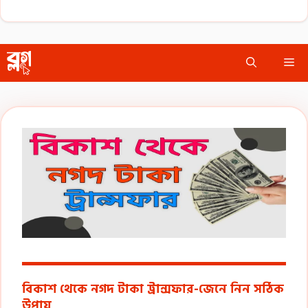
Skip
Me
to
content
বিকাশ থেকে নগদ টাকা ট্রান্সফার-জেনে নিন সঠিক
উপায়