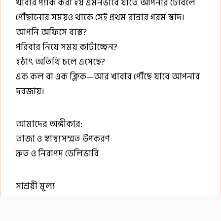
খাবার প্যাক করা হয় এমনভাবে যাতে আপনার টেবিলে
পৌঁছানোর সময়ও থাকে সেই প্রথম রান্নার গরম স্বাদ।
আপনি অফিসে ব্যস্ত?
পরিবার নিয়ে সময় কাটাচ্ছেন?
হঠাৎ অতিথি চলে এসেছে?
এক কল বা এক ক্লিক—আর খাবার পৌঁছে যাবে আপনার
দরজায়।
আমাদের অঙ্গীকার:
তাজা ও স্বাস্থ্যসম্মত উপকরণ
দ্রুত ও নিরাপদ ডেলিভারি
সাশ্রয়ী মূল্য
প্রতিবার একই মানের স্বাদ
FST ফুড সার্ভিস বিশ্বাস করে—ভালো খাবার শুধু পেট