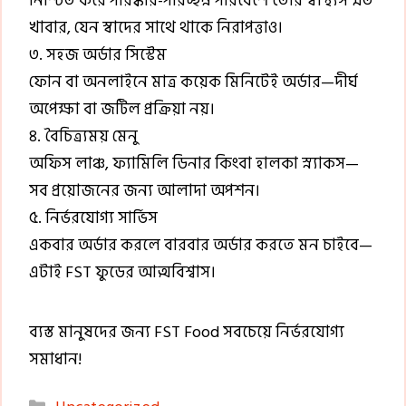
নিশ্চিত করে পরিষ্কার-পরিচ্ছন্ন পরিবেশে তৈরি স্বাস্থ্যসম্মত
খাবার, যেন স্বাদের সাথে থাকে নিরাপত্তাও।
৩. সহজ অর্ডার সিস্টেম
ফোন বা অনলাইনে মাত্র কয়েক মিনিটেই অর্ডার—দীর্ঘ
অপেক্ষা বা জটিল প্রক্রিয়া নয়।
৪. বৈচিত্র্যময় মেনু
অফিস লাঞ্চ, ফ্যামিলি ডিনার কিংবা হালকা স্ন্যাকস—
সব প্রয়োজনের জন্য আলাদা অপশন।
৫. নির্ভরযোগ্য সার্ভিস
একবার অর্ডার করলে বারবার অর্ডার করতে মন চাইবে—
এটাই FST ফুডের আত্মবিশ্বাস।
ব্যস্ত মানুষদের জন্য FST Food সবচেয়ে নির্ভরযোগ্য
সমাধান!
Categories