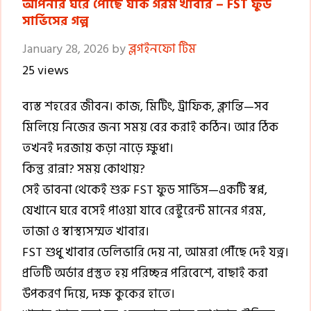
আপনার ঘরে পৌঁছে যাক গরম খাবার – FST ফুড
সার্ভিসের গল্প
January 28, 2026
by
ব্লগইনফো টিম
25 views
ব্যস্ত শহরের জীবন। কাজ, মিটিং, ট্রাফিক, ক্লান্তি—সব
মিলিয়ে নিজের জন্য সময় বের করাই কঠিন। আর ঠিক
তখনই দরজায় কড়া নাড়ে ক্ষুধা।
কিন্তু রান্না? সময় কোথায়?
সেই ভাবনা থেকেই শুরু FST ফুড সার্ভিস—একটি স্বপ্ন,
যেখানে ঘরে বসেই পাওয়া যাবে রেস্টুরেন্ট মানের গরম,
তাজা ও স্বাস্থ্যসম্মত খাবার।
FST শুধু খাবার ডেলিভারি দেয় না, আমরা পৌঁছে দেই যত্ন।
প্রতিটি অর্ডার প্রস্তুত হয় পরিচ্ছন্ন পরিবেশে, বাছাই করা
উপকরণ দিয়ে, দক্ষ কুকের হাতে।