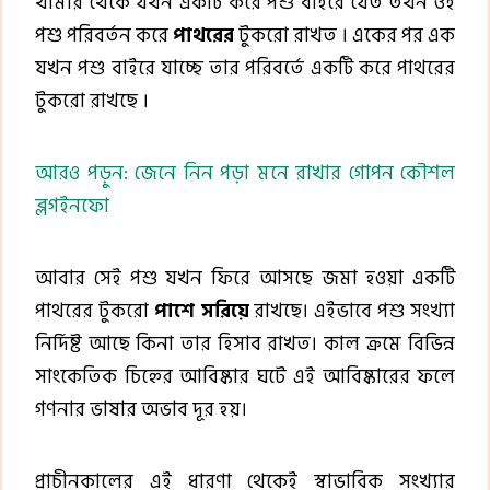
খামার থেকে যখন একটি করে পশু বাইরে যেত তখন ওই
পশু পরিবর্তন করে
পাথরের
টুকরো রাখত । একের পর এক
যখন পশু বাইরে যাচ্ছে তার পরিবর্তে একটি করে পাথরের
টুকরো রাখছে ।
আরও পড়ুন: জেনে নিন পড়া মনে রাখার গোপন কৌশল
ব্লগইনফো
আবার সেই পশু যখন ফিরে আসছে জমা হওয়া একটি
পাথরের টুকরো
পাশে সরিয়ে
রাখছে। এইভাবে পশু সংখ্যা
নির্দিষ্ট আছে কিনা তার হিসাব রাখত। কাল ক্রমে বিভিন্ন
সাংকেতিক চিহ্নের আবিষ্কার ঘটে এই আবিষ্কারের ফলে
গণনার ভাষার অভাব দূর হয়।
প্রাচীনকালের এই ধারণা থেকেই স্বাভাবিক সংখ্যার