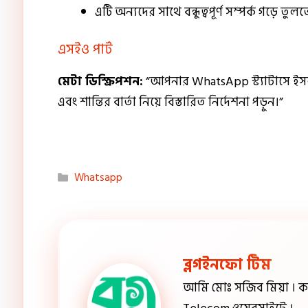
এটি অন্যদের সাথে বন্ধুত্বপূর্ণ সম্পর্ক গড়ে তুল
এসইও পার্ট
মেটা ডিস্ক্রিপশন:
“আপনার WhatsApp স্ট্যাটাসে ইসল
এবং শান্তির বার্তা নিয়ে বিস্তারিত নির্দেশনা পড়ুন।”
Categories
Whatsapp
ব্লগইনফো টিম
আমি মোঃ সজিব মিয়া । কা